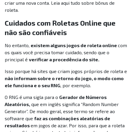
criar uma nova conta. Leia aqui tudo sobre bônus de
roleta.
Cuidados com Roletas Online que
não são confiáveis
No entanto,
existem alguns jogos de roleta online
com
os quais você precisa tomar cuidado, sendo que o
principal é
verificar a procedência do site.
Isso porque há sites que criam jogos próprios de roleta e
não informam sobre o retorno do jogo, o modo como
ele funciona e o seu RNG
, por exemplo.
O RNG é uma sigla para o
Gerador de Números
Aleatórios,
que em inglês significa “Random Number
Generator”. De modo geral, esse termo se refere ao
software que
faz as combinações aleatórias de
resultados
em jogos de azar. Por isso, para que a roleta