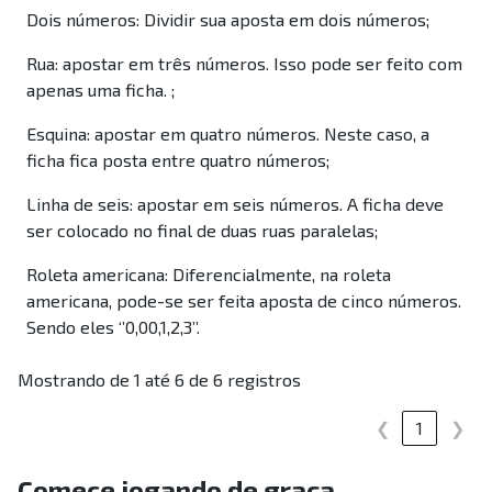
Dois números: Dividir sua aposta em dois números;
Rua: apostar em três números. Isso pode ser feito com
apenas uma ficha. ;
Esquina: apostar em quatro números. Neste caso, a
ficha fica posta entre quatro números;
Linha de seis: apostar em seis números. A ficha deve
ser colocado no final de duas ruas paralelas;
Roleta americana: Diferencialmente, na roleta
americana, pode-se ser feita aposta de cinco números.
Sendo eles ‘’0,00,1,2,3’’.
Mostrando de 1 até 6 de 6 registros
❮
1
❯
Comece jogando de graça