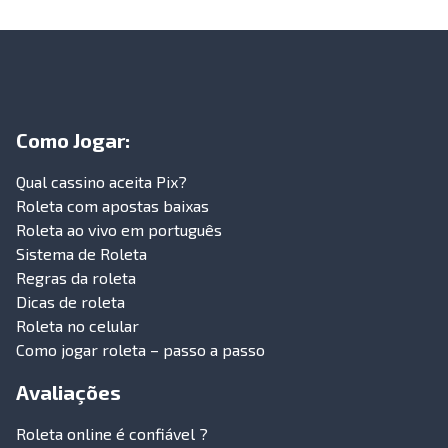
Como Jogar:
Qual cassino aceita Pix?
Roleta com apostas baixas
Roleta ao vivo em português
Sistema de Roleta
Regras da roleta
Dicas de roleta
Roleta no celular
Como jogar roleta – passo a passo
Avaliações
Roleta online é confiável ?