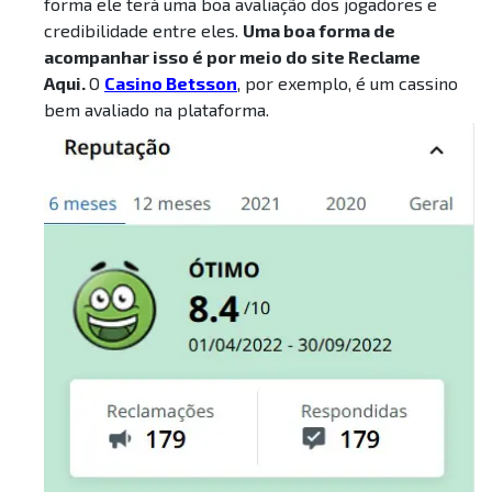
forma ele terá uma boa avaliação dos jogadores e
credibilidade entre eles.
Uma boa forma de
acompanhar isso é por meio do site Reclame
Aqui.
O
Casino Betsson
, por exemplo, é um cassino
bem avaliado na plataforma.