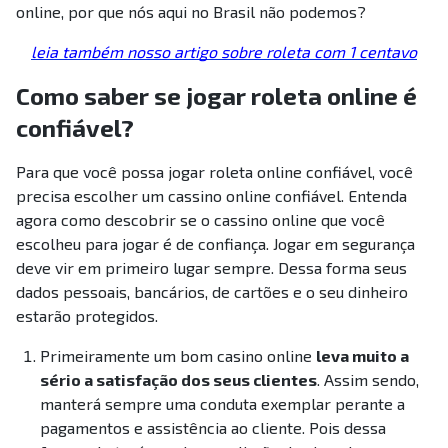
online, por que nós aqui no Brasil não podemos?
leia também nosso artigo sobre roleta com 1 centavo
Como saber se jogar roleta online é
confiável?
Para que você possa jogar roleta online confiável, você
precisa escolher um cassino online confiável. Entenda
agora como descobrir se o cassino online que você
escolheu para jogar é de confiança. Jogar em segurança
deve vir em primeiro lugar sempre. Dessa forma seus
dados pessoais, bancários, de cartões e o seu dinheiro
estarão protegidos.
Primeiramente um bom casino online
leva muito a
sério a satisfação dos seus clientes
. Assim sendo,
manterá sempre uma conduta exemplar perante a
pagamentos e assistência ao cliente. Pois dessa