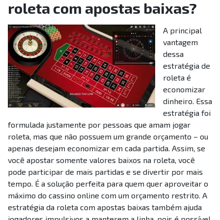
roleta com apostas baixas?
A principal
vantagem
dessa
estratégia de
roleta é
economizar
dinheiro. Essa
estratégia foi
formulada justamente por pessoas que amam jogar
roleta, mas que não possuem um grande orçamento – ou
apenas desejam economizar em cada partida. Assim, se
você apostar somente valores baixos na roleta, você
pode participar de mais partidas e se divertir por mais
tempo. É a solução perfeita para quem quer aproveitar o
máximo do cassino online com um orçamento restrito. A
estratégia da roleta com apostas baixas também ajuda
jogadores impulsivos a manterem a linha, pois é possível