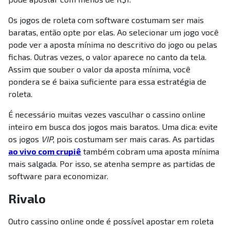
Os jogos de roleta com software costumam ser mais
baratas, então opte por elas. Ao selecionar um jogo você
pode ver a aposta mínima no descritivo do jogo ou pelas
fichas. Outras vezes, o valor aparece no canto da tela.
Assim que souber o valor da aposta mínima, você
pondera se é baixa suficiente para essa estratégia de
roleta.
É necessário muitas vezes vasculhar o cassino online
inteiro em busca dos jogos mais baratos. Uma dica: evite
os jogos
VIP
, pois costumam ser mais caras. As partidas
ao vivo com crupiê
também cobram uma aposta mínima
mais salgada. Por isso, se atenha sempre as partidas de
software para economizar.
Rivalo
Outro cassino online onde é possível apostar em roleta