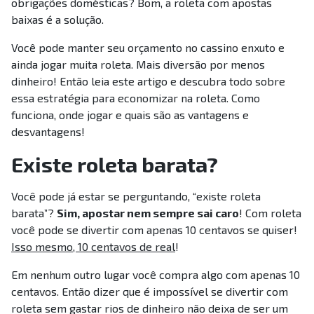
obrigações domésticas? Bom, a roleta com apostas
baixas é a solução.
Você pode manter seu orçamento no cassino enxuto e
ainda jogar muita roleta. Mais diversão por menos
dinheiro! Então leia este artigo e descubra todo sobre
essa estratégia para economizar na roleta. Como
funciona, onde jogar e quais são as vantagens e
desvantagens!
Existe roleta barata?
Você pode já estar se perguntando, “existe roleta
barata”?
Sim, apostar nem sempre sai caro
! Com roleta
você pode se divertir com apenas 10 centavos se quiser!
Isso mesmo, 10 centavos de real
!
Em nenhum outro lugar você compra algo com apenas 10
centavos. Então dizer que é impossível se divertir com
roleta sem gastar rios de dinheiro não deixa de ser um