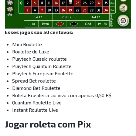
Esses jogos são 50 centavos:
Mini Roulette
Roulette de Luxe
Playtech Classic roulette
Playtech Quantum Roulette
Playtech European Roulette
Spread Bet roulette
Diamond Bet Roulette
Roleta Brasileira ao vivo com apenas 0,50 R$
Quantum Roulette Live
Instant Roulette Live
Jogar roleta com Pix