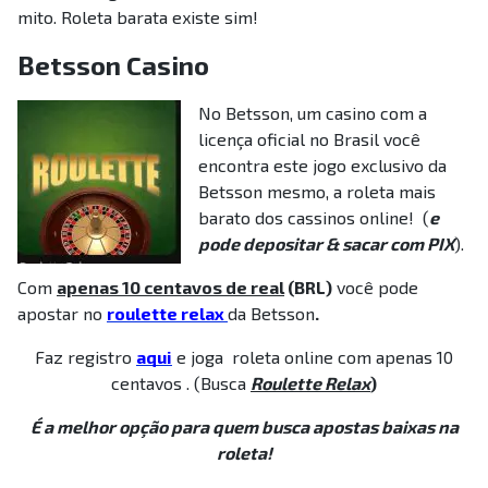
mito. Roleta barata existe sim!
Betsson Casino
No Betsson, um casino com a
licença oficial no Brasil você
encontra este jogo exclusivo da
Betsson mesmo, a roleta mais
barato dos cassinos online! (
e
pode depositar & sacar com PIX
).
Com
apenas 10 centavos de real
(BRL)
você pode
apostar no
roulette
relax
da Betsson
.
Faz registro
aqui
e joga roleta online com apenas 10
centavos . (Busca
Roulette Relax
)
É a melhor opção para quem busca apostas baixas na
roleta!