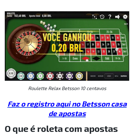
Roulette Relax Betsson 10 centavos
Faz o registro aqui no Betsson casa
de apostas
O que é roleta com apostas