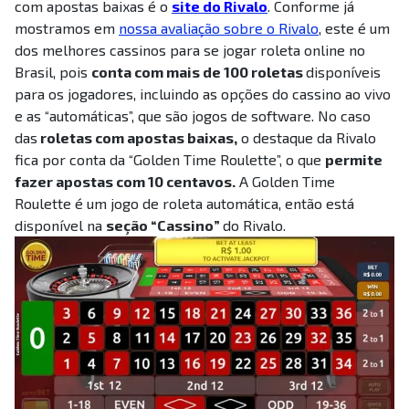
com apostas baixas é o
site do Rivalo
. Conforme já
mostramos em
nossa avaliação sobre o Rivalo
, este é um
dos melhores cassinos para se jogar roleta online no
Brasil, pois
conta com mais de 100 roletas
disponíveis
para os jogadores, incluindo as opções do cassino ao vivo
e as “automáticas”, que são jogos de software. No caso
das
roletas com apostas baixas,
o destaque da Rivalo
fica por conta da “Golden Time Roulette”, o que
permite
fazer apostas com 10 centavos.
A Golden Time
Roulette é um jogo de roleta automática, então está
disponível na
seção “Cassino”
do Rivalo.